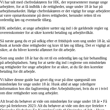
Vi har talt med chefredaktøren for HK, der repræsenterer mange unge
arbejdere, for at få indblik i de rettigheder, unge under 18 år har på
arbejdsmarkedet. Ifølge chefredaktøren er det vigtigt for unge arbejdere
at være opmærksomme på deres rettigheder, herunder retten til en
ordentlig løn og eventuelle tillæg.
HK anbefaler, at unge arbejdere sætter sig ind i de gældende regler og
overenskomster for at sikre korrekt betaling og arbejdsvilkår.
Så næste gang du er på udkig efter et fritidsjob som ung under 18 år, så
husk at kende dine rettigheder og krav til løn og tillæg. Det er vigtigt at
sikre, at du bliver korrekt aflønnet for dit arbejde.
Som ung under 18 år har du ret til en ordentlig løn og fair behandling
på arbejdspladsen. Sørg for at sætte dig ind i reglerne om mindsteløn
og rettigheder for unge arbejdere for at sikre, at du får den korrekte
betaling for dit arbejde.
Vi håber denne guide har givet dig svar på dine spørgsmål om
mindsteløn for unge under 18 år. Husk altid at søge yderligere
information hos din fagforening eller Arbejdstilsynet, hvis du er i tvivl
om dine rettigheder som ung arbejder.
Alt hvad du behøver at vide om mindsteløn for unge under 18 år
•
Få
styr på ferieloven 2023: Alt du behøver at vide om den nye ferielov
•