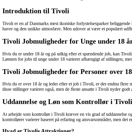
Introduktion til Tivoli
Tivoli er en af Danmarks mest ikoniske forlystelsesparker beliggende 
haver og den unikke atmosfære. Men udover at være et populært udflug
Tivoli Jobmuligheder for Unge under 18 å
Hvis du er under 18 år og på udkig efter et spændende job, kan Tivoli 
Lønnen for jobs til unge under 18 varierer afhængigt af stillingen, me
Tivoli Jobmuligheder for Personer over 18
Hvis du er over 18 år og leder efter et job i Tivoli, er der endnu fler
disse stillinger varierer også, men de fleste ansatte i Tivoli nyder god
Uddannelse og Løn som Kontrollør i Tivol
At arbejde som kontrollør i Tivoli kræver en vis grad af uddannelse og
kontrollører varierer baseret på erfaring og ansvarsområder, men det e
Hvad er Tivolis Attraktioner?