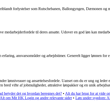
eriblandt forlystelser som Rutschebanen, Ballongyngen, Dæmonen og mege
tive medarbejderfordele til deres ansatte. Udover en god løn kan medarbe
m erfaring, ansvarsområder og arbejdstimer. Generelt ligger lønnen for e
under lønniveauer og ansættelsesfordele. Uanset om du er ung og leder e
d en bred vifte af jobmuligheder, attraktive lønpakker og en unik arbejds
vad betyder det og hvordan beregnes det?
•
Alt du har brug for at vide
Alt om Mit HK Login og andre relevante sider
•
Løn under sygdom: Alt