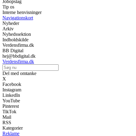
Jobopslag
Tip os
Interne henvisninger
Navigationskort
Nyheder
Arkiv
Nyhedssektion
Indholdskilde
Verdensfirma.dk
BB Digital
hej@bbdigital.dk
Verdensfirma.dk
Del med omtanke
X
Facebook
Instagram
LinkedIn
YouTube
Pinterest
TikTok
Mail
RSS
Kategorier
Reklame