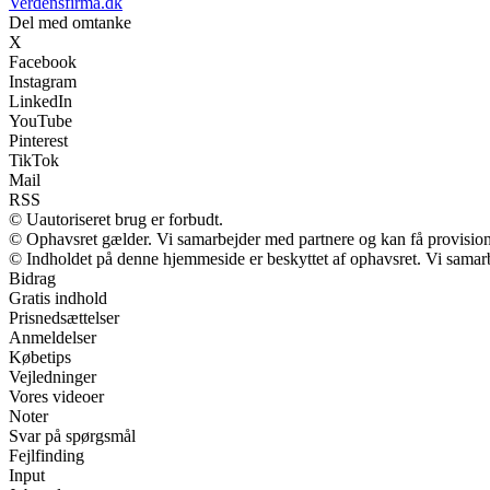
Verdensfirma.dk
Del med omtanke
X
Facebook
Instagram
LinkedIn
YouTube
Pinterest
TikTok
Mail
RSS
© Uautoriseret brug er forbudt.
© Ophavsret gælder. Vi samarbejder med partnere og kan få provisio
© Indholdet på denne hjemmeside er beskyttet af ophavsret. Vi samar
Bidrag
Gratis indhold
Prisnedsættelser
Anmeldelser
Købetips
Vejledninger
Vores videoer
Noter
Svar på spørgsmål
Fejlfinding
Input