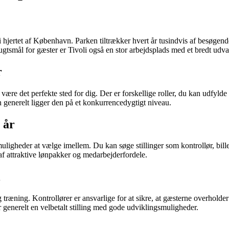
i hjertet af København. Parken tiltrækker hvert år tusindvis af besøgen
tsmål for gæster er Tivoli også en stor arbejdsplads med et bredt udv
r
være det perfekte sted for dig. Der er forskellige roller, du kan udfyl
n generelt ligger den på et konkurrencedygtigt niveau.
 år
e muligheder at vælge imellem. Du kan søge stillinger som kontrollør, bil
t af attraktive lønpakker og medarbejderfordele.
i
 træning. Kontrollører er ansvarlige for at sikre, at gæsterne overholde
r generelt en velbetalt stilling med gode udviklingsmuligheder.