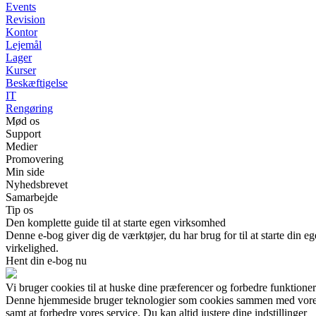
Events
Revision
Kontor
Lejemål
Lager
Kurser
Beskæftigelse
IT
Rengøring
Mød os
Support
Medier
Promovering
Min side
Nyhedsbrevet
Samarbejde
Tip os
Den komplette guide til at starte egen virksomhed
Denne e-bog giver dig de værktøjer, du har brug for til at starte din 
virkelighed.
Hent din e-bog nu
Vi bruger cookies til at huske dine præferencer og forbedre funktione
Denne hjemmeside bruger teknologier som cookies sammen med vores sam
samt at forbedre vores service. Du kan altid justere dine indstillinger