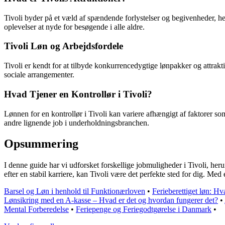
Tivoli byder på et væld af spændende forlystelser og begivenheder, h
oplevelser at nyde for besøgende i alle aldre.
Tivoli Løn og Arbejdsfordele
Tivoli er kendt for at tilbyde konkurrencedygtige lønpakker og attrak
sociale arrangementer.
Hvad Tjener en Kontrollør i Tivoli?
Lønnen for en kontrollør i Tivoli kan variere afhængigt af faktorer so
andre lignende job i underholdningsbranchen.
Opsummering
I denne guide har vi udforsket forskellige jobmuligheder i Tivoli, her
efter en stabil karriere, kan Tivoli være det perfekte sted for dig. Me
Barsel og Løn i henhold til Funktionærloven
•
Ferieberettiget løn: H
Lønsikring med en A-kasse – Hvad er det og hvordan fungerer det?
•
Mental Forberedelse
•
Feriepenge og Feriegodtgørelse i Danmark
•