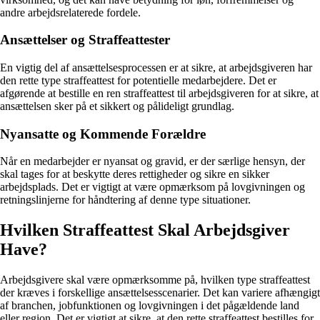
andre arbejdsrelaterede fordele.
Ansættelser og Straffeattester
En vigtig del af ansættelsesprocessen er at sikre, at arbejdsgiveren har
den rette type straffeattest for potentielle medarbejdere. Det er
afgørende at bestille en ren straffeattest til arbejdsgiveren for at sikre, at
ansættelsen sker på et sikkert og pålideligt grundlag.
Nyansatte og Kommende Forældre
Når en medarbejder er nyansat og gravid, er der særlige hensyn, der
skal tages for at beskytte deres rettigheder og sikre en sikker
arbejdsplads. Det er vigtigt at være opmærksom på lovgivningen og
retningslinjerne for håndtering af denne type situationer.
Hvilken Straffeattest Skal Arbejdsgiver
Have?
Arbejdsgivere skal være opmærksomme på, hvilken type straffeattest
der kræves i forskellige ansættelsesscenarier. Det kan variere afhængigt
af branchen, jobfunktionen og lovgivningen i det pågældende land
eller region. Det er vigtigt at sikre, at den rette straffeattest bestilles for