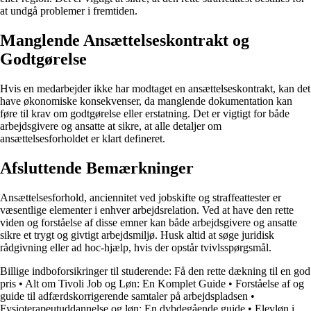
at undgå problemer i fremtiden.
Manglende Ansættelseskontrakt og
Godtgørelse
Hvis en medarbejder ikke har modtaget en ansættelseskontrakt, kan det
have økonomiske konsekvenser, da manglende dokumentation kan
føre til krav om godtgørelse eller erstatning. Det er vigtigt for både
arbejdsgivere og ansatte at sikre, at alle detaljer om
ansættelsesforholdet er klart defineret.
Afsluttende Bemærkninger
Ansættelsesforhold, anciennitet ved jobskifte og straffeattester er
væsentlige elementer i enhver arbejdsrelation. Ved at have den rette
viden og forståelse af disse emner kan både arbejdsgivere og ansatte
sikre et trygt og givtigt arbejdsmiljø. Husk altid at søge juridisk
rådgivning eller ad hoc-hjælp, hvis der opstår tvivlsspørgsmål.
Billige indboforsikringer til studerende: Få den rette dækning til en god
pris
•
Alt om Tivoli Job og Løn: En Komplet Guide
•
Forståelse af og
guide til adfærdskorrigerende samtaler på arbejdspladsen
•
Fysioterapeutuddannelse og løn: En dybdegående guide
•
Elevløn i