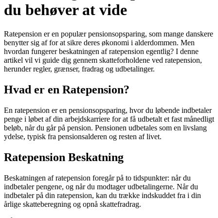
du behøver at vide
Ratepension er en populær pensionsopsparing, som mange danskere
benytter sig af for at sikre deres økonomi i alderdommen. Men
hvordan fungerer beskatningen af ratepension egentlig? I denne
artikel vil vi guide dig gennem skatteforholdene ved ratepension,
herunder regler, grænser, fradrag og udbetalinger.
Hvad er en Ratepension?
En ratepension er en pensionsopsparing, hvor du løbende indbetaler
penge i løbet af din arbejdskarriere for at få udbetalt et fast månedligt
beløb, når du går på pension. Pensionen udbetales som en livslang
ydelse, typisk fra pensionsalderen og resten af livet.
Ratepension Beskatning
Beskatningen af ratepension foregår på to tidspunkter: når du
indbetaler pengene, og når du modtager udbetalingerne. Når du
indbetaler på din ratepension, kan du trække indskuddet fra i din
årlige skatteberegning og opnå skattefradrag.