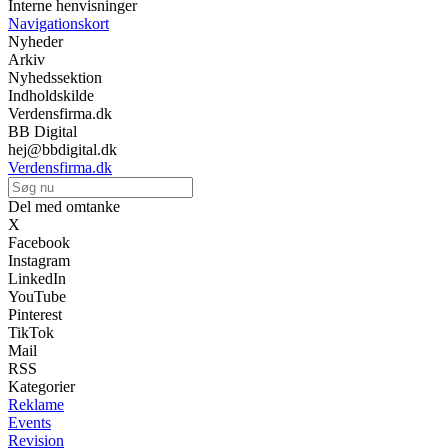
Interne henvisninger
Navigationskort
Nyheder
Arkiv
Nyhedssektion
Indholdskilde
Verdensfirma.dk
BB Digital
hej@bbdigital.dk
Verdensfirma.dk
Del med omtanke
X
Facebook
Instagram
LinkedIn
YouTube
Pinterest
TikTok
Mail
RSS
Kategorier
Reklame
Events
Revision