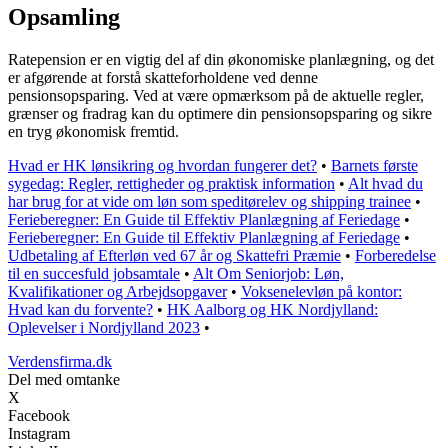
Opsamling
Ratepension er en vigtig del af din økonomiske planlægning, og det
er afgørende at forstå skatteforholdene ved denne
pensionsopsparing. Ved at være opmærksom på de aktuelle regler,
grænser og fradrag kan du optimere din pensionsopsparing og sikre
en tryg økonomisk fremtid.
Hvad er HK lønsikring og hvordan fungerer det?
•
Barnets første
sygedag: Regler, rettigheder og praktisk information
•
Alt hvad du
har brug for at vide om løn som speditørelev og shipping trainee
•
Ferieberegner: En Guide til Effektiv Planlægning af Feriedage
•
Ferieberegner: En Guide til Effektiv Planlægning af Feriedage
•
Udbetaling af Efterløn ved 67 år og Skattefri Præmie
•
Forberedelse
til en succesfuld jobsamtale
•
Alt Om Seniorjob: Løn,
Kvalifikationer og Arbejdsopgaver
•
Voksenelevløn på kontor:
Hvad kan du forvente?
•
HK Aalborg og HK Nordjylland:
Oplevelser i Nordjylland 2023
•
Verdensfirma.dk
Del med omtanke
X
Facebook
Instagram