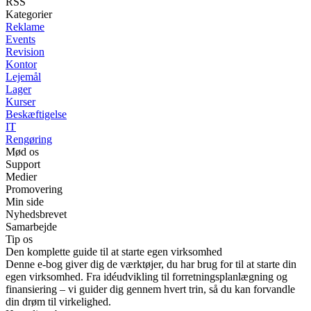
RSS
Kategorier
Reklame
Events
Revision
Kontor
Lejemål
Lager
Kurser
Beskæftigelse
IT
Rengøring
Mød os
Support
Medier
Promovering
Min side
Nyhedsbrevet
Samarbejde
Tip os
Den komplette guide til at starte egen virksomhed
Denne e-bog giver dig de værktøjer, du har brug for til at starte din
egen virksomhed. Fra idéudvikling til forretningsplanlægning og
finansiering – vi guider dig gennem hvert trin, så du kan forvandle
din drøm til virkelighed.