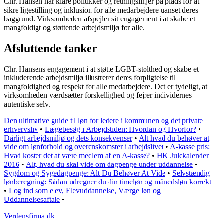
Chr. Hansen har klare politikker og retningslinjer på plads for at
sikre ligestilling og inklusion for alle medarbejdere uanset deres
baggrund. Virksomheden afspejler sit engagement i at skabe et
mangfoldigt og støttende arbejdsmiljø for alle.
Afsluttende tanker
Chr. Hansens engagement i at støtte LGBT-stolthed og skabe et
inkluderende arbejdsmiljø illustrerer deres forpligtelse til
mangfoldighed og respekt for alle medarbejdere. Det er tydeligt, at
virksomheden værdsætter forskellighed og fejrer individernes
autentiske selv.
Den ultimative guide til løn for ledere i kommunen og det private
erhvervsliv
•
Lægebesøg i Arbejdstiden: Hvordan og Hvorfor?
•
Dårligt arbejdsmiljø og dets konsekvenser
•
Alt hvad du behøver at
vide om lønforhold og overenskomster i arbejdslivet
•
A-kasse pris:
Hvad koster det at være medlem af en A-kasse?
•
HK Julekalender
2016
•
Alt, hvad du skal vide om dagpenge under uddannelse
•
Sygdom og Sygedagpenge: Alt Du Behøver At Vide
•
Selvstændig
lønberegning: Sådan udregner du din timeløn og månedsløn korrekt
•
Log ind som elev, Elevuddannelse, Værge løn og
Uddannelsesaftale
•
Verdensfirma.dk