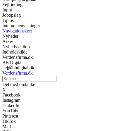
Fejlfinding
Input
Jobopslag
Tip os
Interne henvisninger
Navigationskort
Nyheder
Arkiv
Nyhedssektion
Indholdskilde
Verdensfirma.dk
BB Digital
hej@bbdigital.dk
Verdensfirma.dk
Del med omtanke
X
Facebook
Instagram
LinkedIn
YouTube
Pinterest
TikTok
Mail