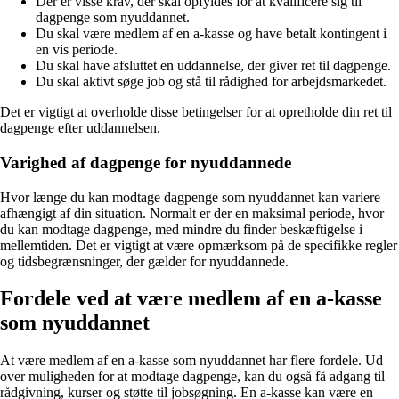
Der er visse krav, der skal opfyldes for at kvalificere sig til
dagpenge som nyuddannet.
Du skal være medlem af en a-kasse og have betalt kontingent i
en vis periode.
Du skal have afsluttet en uddannelse, der giver ret til dagpenge.
Du skal aktivt søge job og stå til rådighed for arbejdsmarkedet.
Det er vigtigt at overholde disse betingelser for at opretholde din ret til
dagpenge efter uddannelsen.
Varighed af dagpenge for nyuddannede
Hvor længe du kan modtage dagpenge som nyuddannet kan variere
afhængigt af din situation. Normalt er der en maksimal periode, hvor
du kan modtage dagpenge, med mindre du finder beskæftigelse i
mellemtiden. Det er vigtigt at være opmærksom på de specifikke regler
og tidsbegrænsninger, der gælder for nyuddannede.
Fordele ved at være medlem af en a-kasse
som nyuddannet
At være medlem af en a-kasse som nyuddannet har flere fordele. Ud
over muligheden for at modtage dagpenge, kan du også få adgang til
rådgivning, kurser og støtte til jobsøgning. En a-kasse kan være en