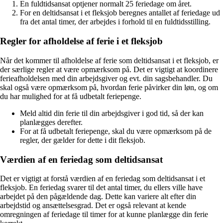
En fuldtidsansat optjener normalt 25 feriedage om året.
For en deltidsansat i et fleksjob beregnes antallet af feriedage ud
fra det antal timer, der arbejdes i forhold til en fuldtidsstilling.
Regler for afholdelse af ferie i et fleksjob
Når det kommer til afholdelse af ferie som deltidsansat i et fleksjob, er
der særlige regler at være opmærksom på. Det er vigtigt at koordinere
ferieafholdelsen med din arbejdsgiver og evt. din sagsbehandler. Du
skal også være opmærksom på, hvordan ferie påvirker din løn, og om
du har mulighed for at få udbetalt feriepenge.
Meld altid din ferie til din arbejdsgiver i god tid, så der kan
planlægges derefter.
For at få udbetalt feriepenge, skal du være opmærksom på de
regler, der gælder for dette i dit fleksjob.
Værdien af en feriedag som deltidsansat
Det er vigtigt at forstå værdien af en feriedag som deltidsansat i et
fleksjob. En feriedag svarer til det antal timer, du ellers ville have
arbejdet på den pågældende dag. Dette kan variere alt efter din
arbejdstid og ansættelsesgrad. Det er også relevant at kende
omregningen af feriedage til timer for at kunne planlægge din ferie