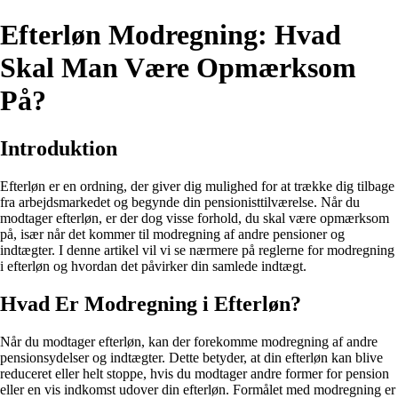
Efterløn Modregning: Hvad
Skal Man Være Opmærksom
På?
Introduktion
Efterløn er en ordning, der giver dig mulighed for at trække dig tilbage
fra arbejdsmarkedet og begynde din pensionisttilværelse. Når du
modtager efterløn, er der dog visse forhold, du skal være opmærksom
på, især når det kommer til modregning af andre pensioner og
indtægter. I denne artikel vil vi se nærmere på reglerne for modregning
i efterløn og hvordan det påvirker din samlede indtægt.
Hvad Er Modregning i Efterløn?
Når du modtager efterløn, kan der forekomme modregning af andre
pensionsydelser og indtægter. Dette betyder, at din efterløn kan blive
reduceret eller helt stoppe, hvis du modtager andre former for pension
eller en vis indkomst udover din efterløn. Formålet med modregning er