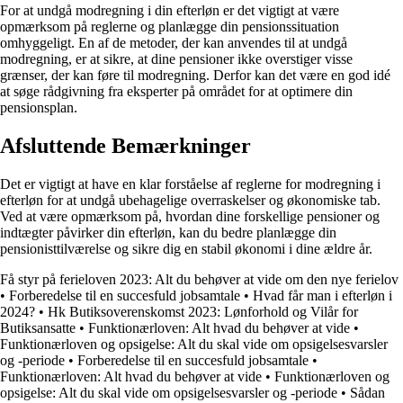
For at undgå modregning i din efterløn er det vigtigt at være
opmærksom på reglerne og planlægge din pensionssituation
omhyggeligt. En af de metoder, der kan anvendes til at undgå
modregning, er at sikre, at dine pensioner ikke overstiger visse
grænser, der kan føre til modregning. Derfor kan det være en god idé
at søge rådgivning fra eksperter på området for at optimere din
pensionsplan.
Afsluttende Bemærkninger
Det er vigtigt at have en klar forståelse af reglerne for modregning i
efterløn for at undgå ubehagelige overraskelser og økonomiske tab.
Ved at være opmærksom på, hvordan dine forskellige pensioner og
indtægter påvirker din efterløn, kan du bedre planlægge din
pensionisttilværelse og sikre dig en stabil økonomi i dine ældre år.
Få styr på ferieloven 2023: Alt du behøver at vide om den nye ferielov
•
Forberedelse til en succesfuld jobsamtale
•
Hvad får man i efterløn i
2024?
•
Hk Butiksoverenskomst 2023: Lønforhold og Vilår for
Butiksansatte
•
Funktionærloven: Alt hvad du behøver at vide
•
Funktionærloven og opsigelse: Alt du skal vide om opsigelsesvarsler
og -periode
•
Forberedelse til en succesfuld jobsamtale
•
Funktionærloven: Alt hvad du behøver at vide
•
Funktionærloven og
opsigelse: Alt du skal vide om opsigelsesvarsler og -periode
•
Sådan