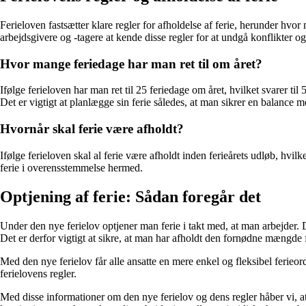
Ferieloven fastsætter klare regler for afholdelse af ferie, herunder hvor 
arbejdsgivere og -tagere at kende disse regler for at undgå konflikter og
Hvor mange feriedage har man ret til om året?
Ifølge ferieloven har man ret til 25 feriedage om året, hvilket svarer ti
Det er vigtigt at planlægge sin ferie således, at man sikrer en balance m
Hvornår skal ferie være afholdt?
Ifølge ferieloven skal al ferie være afholdt inden ferieårets udløb, hvil
ferie i overensstemmelse hermed.
Optjening af ferie: Sådan foregår det
Under den nye ferielov optjener man ferie i takt med, at man arbejder. De
Det er derfor vigtigt at sikre, at man har afholdt den fornødne mængde f
Med den nye ferielov får alle ansatte en mere enkel og fleksibel ferieo
ferielovens regler.
Med disse informationer om den nye ferielov og dens regler håber vi, at 