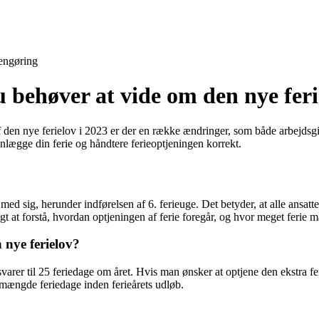
engøring
u behøver at vide om den nye feri
af den nye ferielov i 2023 er der en række ændringer, som både arbejd
lanlægge din ferie og håndtere ferieoptjeningen korrekt.
ed sig, herunder indførelsen af 6. ferieuge. Det betyder, at alle ansatte 
gt at forstå, hvordan optjeningen af ferie foregår, og hvor meget ferie ma
nye ferielov?
svarer til 25 feriedage om året. Hvis man ønsker at optjene den ekstra f
e mængde feriedage inden ferieårets udløb.