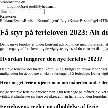
Verdensfirma.dk
Log ind
Opret profil
Nyhedsmail
Kategorier
Reklame
Events
Revision
Kontor
Lejemål
Lager
Kurser
Beskæftigelse
IT
R
Få styr på ferieloven 2023: Alt d
Den danske ferielov er under konstant udvikling, og med indførelsen 
gennemgang af ferieloven og de vigtigste regler, så du er rustet til at p
Hvordan fungerer den nye ferielov 2023?
Den nye ferielov, der træder i kraft i 2023, bringer en række ændringer m
muligheden for at optjene en ekstra ferieuge på 5 feriedage. Det er vigti
Hvor meget ferie optjener man om måneden under den 
Ifølge den nye ferielov optjener man 2,08 feriedage pr. måned, hvilket 
vigtigt at planlægge sin ferie og sikre, at man har afholdt den fornødn
Ferielovens regler og afholdelse af ferie