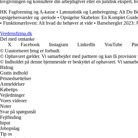
lovgivningen og konsultere din arbejdsgiver eller en juridisk ekspert, hvi
HK Fagforening og A-kasse
•
Lønstatistik og Lønberegning: Alt Du B
opsigelsesvarsler og -periode
•
Opsigelse Skabelon: En Komplet Guide t
•
Funktionærloven: Alt hvad du behøver at vide
•
Barselsregler 2023: A
Verdensfirma.dk
Del med omtanke
X
Facebook
Instagram
LinkedIn
YouTube
Pin
© Uautoriseret brug er forbudt.
© Ophavsret gælder. Vi samarbejder med partnere og kan få provision
© Indholdet på denne hjemmeside er beskyttet af ophavsret. Vi samarbe
Bidrag
Gratis indhold
Prisnedsættelser
Anmeldelser
Købetips
Vejledninger
Vores videoer
Noter
Svar på spørgsmål
Fejlfinding
Input
Jobopslag
Tip os