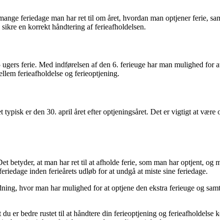
mange feriedage man har ret til om året, hvordan man optjener ferie, samt 
 sikre en korrekt håndtering af ferieafholdelsen.
l 5 ugers ferie. Med indførelsen af den 6. ferieuge har man mulighed for 
ellem ferieafholdelse og ferieoptjening.
ket typisk er den 30. april året efter optjeningsåret. Det er vigtigt at 
t betyder, at man har ret til at afholde ferie, som man har optjent, og m
eriedage inden ferieårets udløb for at undgå at miste sine feriedage.
rdning, hvor man har mulighed for at optjene den ekstra ferieuge og samt
du er bedre rustet til at håndtere din ferieoptjening og ferieafholdelse 