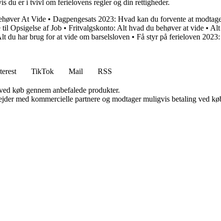
s du er i tvivl om ferielovens regler og din rettigheder.
ehøver At Vide
•
Dagpengesats 2023: Hvad kan du forvente at modtag
il Opsigelse af Job
•
Fritvalgskonto: Alt hvad du behøver at vide
•
Alt
lt du har brug for at vide om barselsloven
•
Få styr på ferieloven 2023:
terest
TikTok
Mail
RSS
 ved køb gennem anbefalede produkter.
jder med kommercielle partnere og modtager muligvis betaling ved køb.