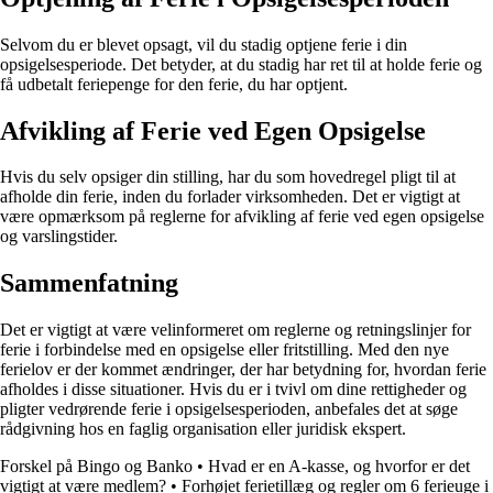
Selvom du er blevet opsagt, vil du stadig optjene ferie i din
opsigelsesperiode. Det betyder, at du stadig har ret til at holde ferie og
få udbetalt feriepenge for den ferie, du har optjent.
Afvikling af Ferie ved Egen Opsigelse
Hvis du selv opsiger din stilling, har du som hovedregel pligt til at
afholde din ferie, inden du forlader virksomheden. Det er vigtigt at
være opmærksom på reglerne for afvikling af ferie ved egen opsigelse
og varslingstider.
Sammenfatning
Det er vigtigt at være velinformeret om reglerne og retningslinjer for
ferie i forbindelse med en opsigelse eller fritstilling. Med den nye
ferielov er der kommet ændringer, der har betydning for, hvordan ferie
afholdes i disse situationer. Hvis du er i tvivl om dine rettigheder og
pligter vedrørende ferie i opsigelsesperioden, anbefales det at søge
rådgivning hos en faglig organisation eller juridisk ekspert.
Forskel på Bingo og Banko
•
Hvad er en A-kasse, og hvorfor er det
vigtigt at være medlem?
•
Forhøjet ferietillæg og regler om 6 ferieuge i