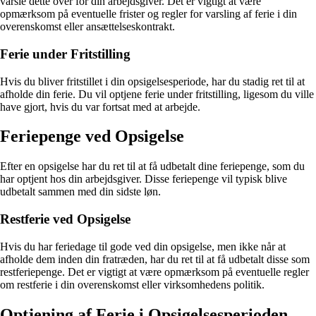
varsle dette over for din arbejdsgiver. Det er vigtigt at være
opmærksom på eventuelle frister og regler for varsling af ferie i din
overenskomst eller ansættelseskontrakt.
Ferie under Fritstilling
Hvis du bliver fritstillet i din opsigelsesperiode, har du stadig ret til at
afholde din ferie. Du vil optjene ferie under fritstilling, ligesom du ville
have gjort, hvis du var fortsat med at arbejde.
Feriepenge ved Opsigelse
Efter en opsigelse har du ret til at få udbetalt dine feriepenge, som du
har optjent hos din arbejdsgiver. Disse feriepenge vil typisk blive
udbetalt sammen med din sidste løn.
Restferie ved Opsigelse
Hvis du har feriedage til gode ved din opsigelse, men ikke når at
afholde dem inden din fratræden, har du ret til at få udbetalt disse som
restferiepenge. Det er vigtigt at være opmærksom på eventuelle regler
om restferie i din overenskomst eller virksomhedens politik.
Optjening af Ferie i Opsigelsesperioden