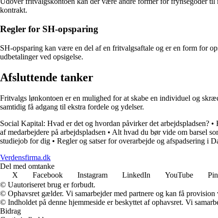
Udover fritvalgskontoen kan der være andre former for frynsegoder til
kontrakt.
Regler for SH-opsparing
SH-opsparing kan være en del af en fritvalgsaftale og er en form for op
udbetalinger ved opsigelse.
Afsluttende tanker
Fritvalgs lønkontoen er en mulighed for at skabe en individuel og skræ
samtidig få adgang til ekstra fordele og ydelser.
Social Kapital: Hvad er det og hvordan påvirker det arbejdspladsen?
•
af medarbejdere på arbejdspladsen
•
Alt hvad du bør vide om barsel som
studiejob for dig
•
Regler og satser for overarbejde og afspadsering i 
Verdensfirma.dk
Del med omtanke
X
Facebook
Instagram
LinkedIn
YouTube
Pin
© Uautoriseret brug er forbudt.
© Ophavsret gælder. Vi samarbejder med partnere og kan få provision
© Indholdet på denne hjemmeside er beskyttet af ophavsret. Vi samarbe
Bidrag