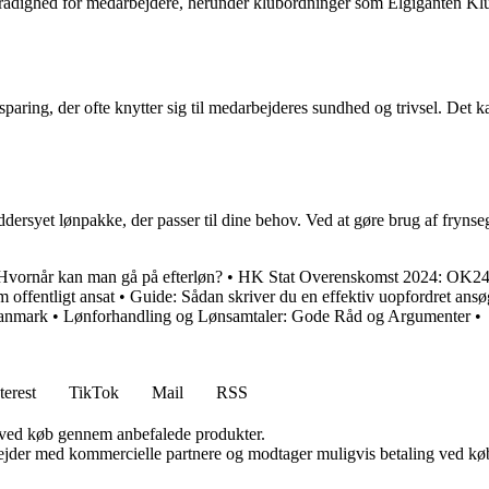
 rådighed for medarbejdere, herunder klubordninger som Elgiganten Klu
sparing, der ofte knytter sig til medarbejderes sundhed og trivsel. Det
ddersyet lønpakke, der passer til dine behov. Ved at gøre brug af fryn
Hvornår kan man gå på efterløn?
•
HK Stat Overenskomst 2024: OK24 o
 offentligt ansat
•
Guide: Sådan skriver du en effektiv uopfordret ans
Danmark
•
Lønforhandling og Lønsamtaler: Gode Råd og Argumenter
•
terest
TikTok
Mail
RSS
 ved køb gennem anbefalede produkter.
jder med kommercielle partnere og modtager muligvis betaling ved køb.