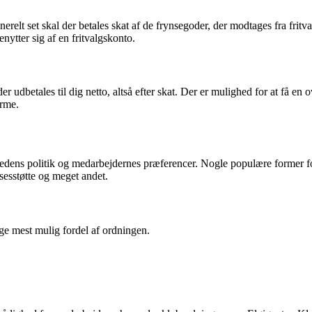
erelt set skal der betales skat af de frynsegoder, der modtages fra fritv
tter sig af en fritvalgskonto.
der udbetales til dig netto, altså efter skat. Der er mulighed for at få e
orme.
hedens politik og medarbejdernes præferencer. Nogle populære former for 
sesstøtte og meget andet.
rage mest mulig fordel af ordningen.