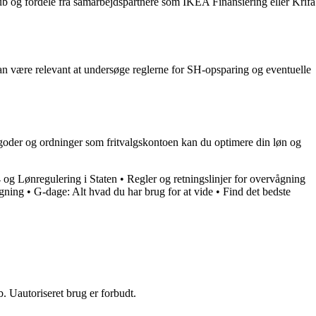
b og fordele fra samarbejdspartnere som IKEA Finansiering eller Krifa
 kan være relevant at undersøge reglerne for SH-opsparing og eventuelle
segoder og ordninger som fritvalgskontoen kan du optimere din løn og
g Lønregulering i Staten
•
Regler og retningslinjer for overvågning
øgning
•
G-dage: Alt hvad du har brug for at vide
•
Find det bedste
 Uautoriseret brug er forbudt.