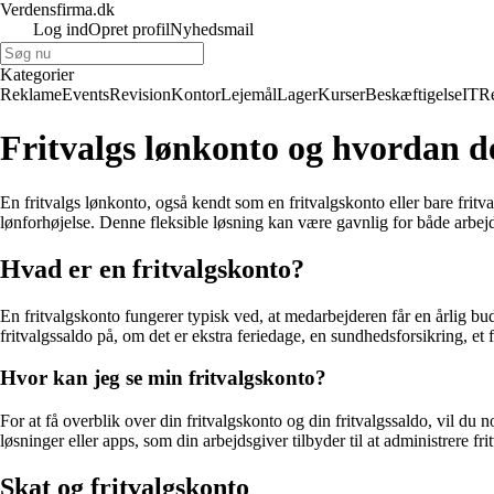
Verdensfirma.dk
Log ind
Opret profil
Nyhedsmail
Kategorier
Reklame
Events
Revision
Kontor
Lejemål
Lager
Kurser
Beskæftigelse
IT
R
Fritvalgs lønkonto og hvordan d
En fritvalgs lønkonto, også kendt som en fritvalgskonto eller bare fritva
lønforhøjelse. Denne fleksible løsning kan være gavnlig for både arbe
Hvad er en fritvalgskonto?
En fritvalgskonto fungerer typisk ved, at medarbejderen får en årlig b
fritvalgssaldo på, om det er ekstra feriedage, en sundhedsforsikring, et
Hvor kan jeg se min fritvalgskonto?
For at få overblik over din fritvalgskonto og din fritvalgssaldo, vil d
løsninger eller apps, som din arbejdsgiver tilbyder til at administrere fr
Skat og fritvalgskonto