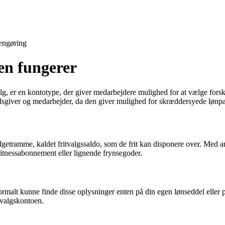
engøring
en fungerer
lg, er en kontotype, der giver medarbejdere mulighed for at vælge forskell
jdsgiver og medarbejder, da den giver mulighed for skræddersyede lønp
udgetramme, kaldet fritvalgssaldo, som de frit kan disponere over. Med
 fitnessabonnement eller lignende frynsegoder.
u normalt kunne finde disse oplysninger enten på din egen lønseddel elle
itvalgskontoen.