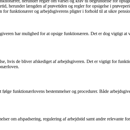
nktionærer, herunder regler om varsel og krav til begrundelse for opsig
id, herunder længden af prøvetiden og regler for opsigelse i prøveper
r funktionærer og arbejdsgiverens pligter i forhold til at sikre pensi
giveren har mulighed for at opsige funktionæren. Det er dog vigtigt at
e, hvis de bliver afskediget af arbejdsgiveren. Det er vigtigt for funkt
ionærloven.
igt at følge funktionærlovens bestemmelser og procedurer. Både arbejdsgi
er om afspadsering, regulering af arbejdstid samt andre relevante f