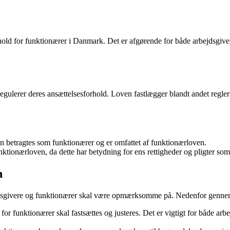
hold for funktionærer i Danmark. Det er afgørende for både arbejdsgiver
ulerer deres ansættelsesforhold. Loven fastlægger blandt andet regler f
an betragtes som funktionærer og er omfattet af funktionærloven.
tionærloven, da dette har betydning for ens rettigheder og pligter som
n
sgivere og funktionærer skal være opmærksomme på. Nedenfor gennemgå
for funktionærer skal fastsættes og justeres. Det er vigtigt for både 