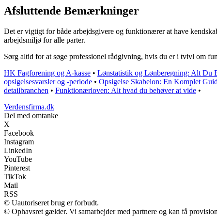
Afsluttende Bemærkninger
Det er vigtigt for både arbejdsgivere og funktionærer at have kendsk
arbejdsmiljø for alle parter.
Sørg altid for at søge professionel rådgivning, hvis du er i tvivl om f
HK Fagforening og A-kasse
•
Lønstatistik og Lønberegning: Alt Du
opsigelsesvarsler og -periode
•
Opsigelse Skabelon: En Komplet Guide
detailbranchen
•
Funktionærloven: Alt hvad du behøver at vide
•
Verdensfirma.dk
Del med omtanke
X
Facebook
Instagram
LinkedIn
YouTube
Pinterest
TikTok
Mail
RSS
© Uautoriseret brug er forbudt.
© Ophavsret gælder. Vi samarbejder med partnere og kan få provisio