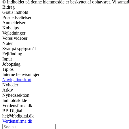
© Indholdet på denne hjemmeside er beskyttet af ophavsret. Vi samar
Bidrag
Gratis indhold
Prisnedsættelser
Anmeldelser
Købetips
Vejledninger
Vores videoer
Noter
Svar på spørgsmål
Fejlfinding
Input
Jobopslag
Tip os
Interne henvisninger
Navigationskort
Nyheder
Arkiv
Nyhedssektion
Indholdskilde
Verdensfirma.dk
BB Digital
hej@bbdigital.dk
Verdensfirma.dk