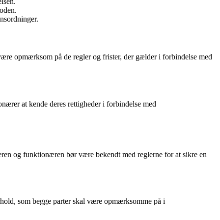
elsen.
ioden.
onsordninger.
 være opmærksom på de regler og frister, der gælder i forbindelse med
ionærer at kende deres rettigheder i forbindelse med
veren og funktionæren bør være bekendt med reglerne for at sikre en
orhold, som begge parter skal være opmærksomme på i