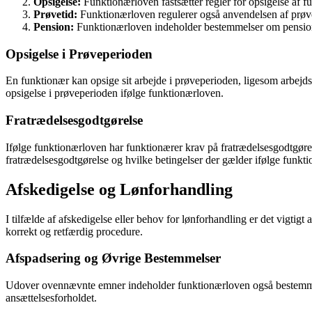
Opsigelse:
Funktionærloven fastsætter regler for opsigelse af fu
Prøvetid:
Funktionærloven regulerer også anvendelsen af prøvet
Pension:
Funktionærloven indeholder bestemmelser om pension fo
Opsigelse i Prøveperioden
En funktionær kan opsige sit arbejde i prøveperioden, ligesom arbejds
opsigelse i prøveperioden ifølge funktionærloven.
Fratrædelsesgodtgørelse
Ifølge funktionærloven har funktionærer krav på fratrædelsesgodtgørels
fratrædelsesgodtgørelse og hvilke betingelser der gælder ifølge funkt
Afskedigelse og Lønforhandling
I tilfælde af afskedigelse eller behov for lønforhandling er det vigt
korrekt og retfærdig procedure.
Afspadsering og Øvrige Bestemmelser
Udover ovennævnte emner indeholder funktionærloven også bestemmels
ansættelsesforholdet.