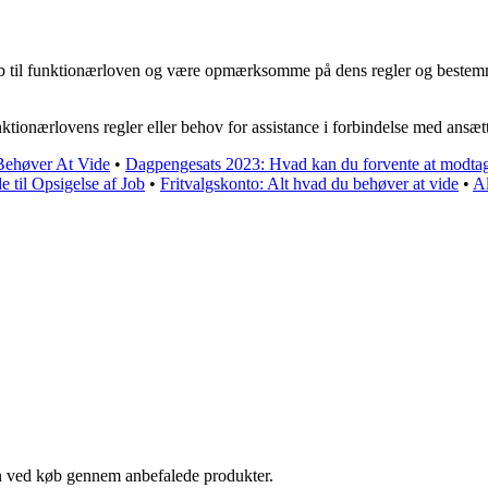
ab til funktionærloven og være opmærksomme på dens regler og bestemme
unktionærlovens regler eller behov for assistance i forbindelse med ansæt
 Behøver At Vide
•
Dagpengesats 2023: Hvad kan du forvente at modta
 til Opsigelse af Job
•
Fritvalgskonto: Alt hvad du behøver at vide
•
Al
n ved køb gennem anbefalede produkter.