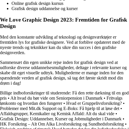
Online grafisk design kursus
Grafisk design uddannelse og kurser
We Love Graphic Design 2023: Fremtiden for Grafisk
Design
Med den konstante udvikling af teknologi og designværktøjer er
fremtiden lys for grafiske designere. Ved at forblive opdateret med de
nyeste trends og teknikker kan du sikre din succes i den grafiske
designverden.
Sammensæt din egen unikke rejse inden for grafisk design ved at
udforske diverse uddannelsesmuligheder, deltage i relevante kurser og
skabe dit eget visuelle udtryk. Mulighederne er mange inden for den
spændende verden af grafisk design, så tag det første skridt mod din
drøm i dag!
Billige indboforsikringer til studerende: Få den rette dækning til en god
pris
•
Alt hvad du bør vide om Seniorpension i Danmark
•
Fritvalgs
lønkonto og hvordan den fungerer
•
Hvad er Gruppelivsforsikring?
•
Problemer med Mit.dk Support og E-Boks: Få hjælp til at løse det
•
Affaldsgrupper, Kemikalier og Kemisk Affald: Alt du skal vide
•
Grafisk Design: Uddannelser, Kurser og Jobmuligheder i Danmark
•
HK Forsikring – Alt Om Alka Livsforsikring og Sundhedsforsikring
•