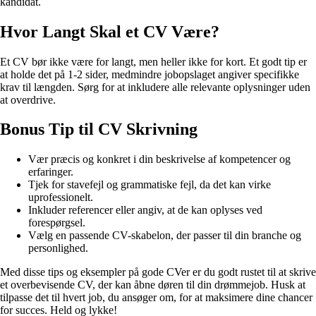
kandidat.
Hvor Langt Skal et CV Være?
Et CV bør ikke være for langt, men heller ikke for kort. Et godt tip er
at holde det på 1-2 sider, medmindre jobopslaget angiver specifikke
krav til længden. Sørg for at inkludere alle relevante oplysninger uden
at overdrive.
Bonus Tip til CV Skrivning
Vær præcis og konkret i din beskrivelse af kompetencer og
erfaringer.
Tjek for stavefejl og grammatiske fejl, da det kan virke
uprofessionelt.
Inkluder referencer eller angiv, at de kan oplyses ved
forespørgsel.
Vælg en passende CV-skabelon, der passer til din branche og
personlighed.
Med disse tips og eksempler på gode CVer er du godt rustet til at skrive
et overbevisende CV, der kan åbne døren til din drømmejob. Husk at
tilpasse det til hvert job, du ansøger om, for at maksimere dine chancer
for succes. Held og lykke!