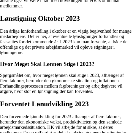
ansatte også vil være i tråd med udviklingen for HK Kommunal
medlemmer.
Lønstigning Oktober 2023
Den årlige lønforhandling i oktober er en vigtig begivenhed for mange
medarbejdere. Det er her, at eventuelle lønstigninger forhandles og
fastsættes for det kommende år. I 2023 kan man forvente, at både det
offentlige og det private arbejdsmarked vil opleve stigninger i
lønningerne.
Hvor Meget Skal Lønnen Stige i 2023?
Spørgsmålet om, hvor meget lønnen skal stige i 2023, afhænger af
flere faktorer, herunder den økonomiske situation og inflationen.
Forhandlingsprocessen mellem fagforeninger og arbejdsgivere vil
afgøre, hvor stor en lønstigning der kan forventes.
Forventet Lønudvikling 2023
Den forventede lønudvikling for 2023 afhænger af flere faktorer,
herunder den økonomiske vækst, produktiviteten og den samlede
arbejdsmarkedssituation. HK vil arbejde for at sikre, at deres
medlemmer får en retfærdig andel af væksten gennem lønstigninger.