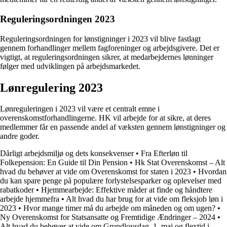
Reguleringsordningen 2023
Reguleringsordningen for lønstigninger i 2023 vil blive fastlagt
gennem forhandlinger mellem fagforeninger og arbejdsgivere. Det er
vigtigt, at reguleringsordningen sikrer, at medarbejdernes lønninger
følger med udviklingen på arbejdsmarkedet.
Lønregulering 2023
Lønreguleringen i 2023 vil være et centralt emne i
overenskomstforhandlingerne. HK vil arbejde for at sikre, at deres
medlemmer får en passende andel af væksten gennem lønstigninger og
andre goder.
Dårligt arbejdsmiljø og dets konsekvenser
•
Fra Efterløn til
Folkepension: En Guide til Din Pension
•
Hk Stat Overenskomst – Alt
hvad du behøver at vide om Overenskomst for staten i 2023
•
Hvordan
du kan spare penge på populære forlystelsesparker og oplevelser med
rabatkoder
•
Hjemmearbejde: Effektive måder at finde og håndtere
arbejde hjemmefra
•
Alt hvad du har brug for at vide om fleksjob løn i
2023
•
Hvor mange timer må du arbejde om måneden og om ugen?
•
Ny Overenskomst for Statsansatte og Fremtidige Ændringer – 2024
•
Alt hvad du behøver at vide om Grundlovsdag, 1. maj og flextid i