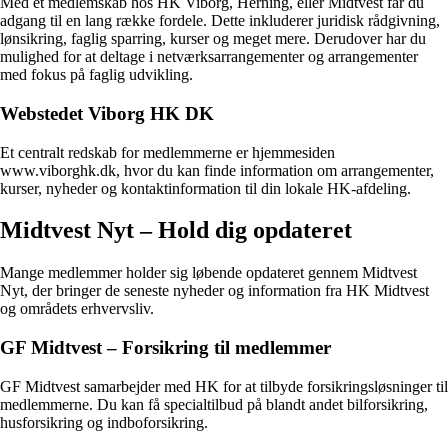
Med et medlemskab hos HK Viborg, Herning, eller Midtvest får du
adgang til en lang række fordele. Dette inkluderer juridisk rådgivning,
lønsikring, faglig sparring, kurser og meget mere. Derudover har du
mulighed for at deltage i netværksarrangementer og arrangementer
med fokus på faglig udvikling.
Webstedet Viborg HK DK
Et centralt redskab for medlemmerne er hjemmesiden
www.viborghk.dk, hvor du kan finde information om arrangementer,
kurser, nyheder og kontaktinformation til din lokale HK-afdeling.
Midtvest Nyt – Hold dig opdateret
Mange medlemmer holder sig løbende opdateret gennem Midtvest
Nyt, der bringer de seneste nyheder og information fra HK Midtvest
og områdets erhvervsliv.
GF Midtvest – Forsikring til medlemmer
GF Midtvest samarbejder med HK for at tilbyde forsikringsløsninger til
medlemmerne. Du kan få specialtilbud på blandt andet bilforsikring,
husforsikring og indboforsikring.