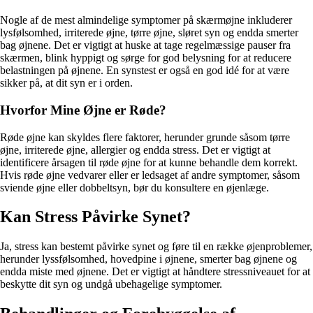
Nogle af de mest almindelige symptomer på skærmøjne inkluderer
lysfølsomhed, irriterede øjne, tørre øjne, sløret syn og endda smerter
bag øjnene. Det er vigtigt at huske at tage regelmæssige pauser fra
skærmen, blink hyppigt og sørge for god belysning for at reducere
belastningen på øjnene. En synstest er også en god idé for at være
sikker på, at dit syn er i orden.
Hvorfor Mine Øjne er Røde?
Røde øjne kan skyldes flere faktorer, herunder grunde såsom tørre
øjne, irriterede øjne, allergier og endda stress. Det er vigtigt at
identificere årsagen til røde øjne for at kunne behandle dem korrekt.
Hvis røde øjne vedvarer eller er ledsaget af andre symptomer, såsom
sviende øjne eller dobbeltsyn, bør du konsultere en øjenlæge.
Kan Stress Påvirke Synet?
Ja, stress kan bestemt påvirke synet og føre til en række øjenproblemer,
herunder lyssfølsomhed, hovedpine i øjnene, smerter bag øjnene og
endda miste med øjnene. Det er vigtigt at håndtere stressniveauet for at
beskytte dit syn og undgå ubehagelige symptomer.