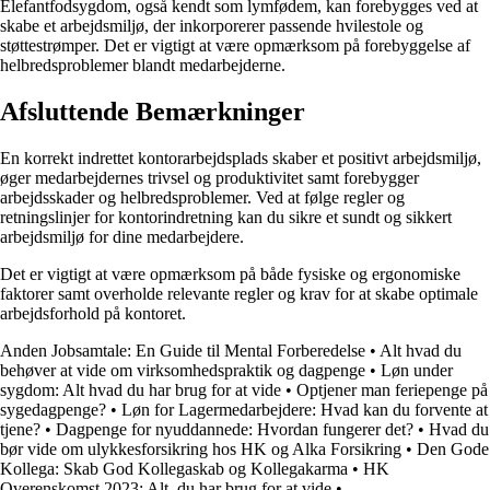
Elefantfodsygdom, også kendt som lymfødem, kan forebygges ved at
skabe et arbejdsmiljø, der inkorporerer passende hvilestole og
støttestrømper. Det er vigtigt at være opmærksom på forebyggelse af
helbredsproblemer blandt medarbejderne.
Afsluttende Bemærkninger
En korrekt indrettet kontorarbejdsplads skaber et positivt arbejdsmiljø,
øger medarbejdernes trivsel og produktivitet samt forebygger
arbejdsskader og helbredsproblemer. Ved at følge regler og
retningslinjer for kontorindretning kan du sikre et sundt og sikkert
arbejdsmiljø for dine medarbejdere.
Det er vigtigt at være opmærksom på både fysiske og ergonomiske
faktorer samt overholde relevante regler og krav for at skabe optimale
arbejdsforhold på kontoret.
Anden Jobsamtale: En Guide til Mental Forberedelse
•
Alt hvad du
behøver at vide om virksomhedspraktik og dagpenge
•
Løn under
sygdom: Alt hvad du har brug for at vide
•
Optjener man feriepenge på
sygedagpenge?
•
Løn for Lagermedarbejdere: Hvad kan du forvente at
tjene?
•
Dagpenge for nyuddannede: Hvordan fungerer det?
•
Hvad du
bør vide om ulykkesforsikring hos HK og Alka Forsikring
•
Den Gode
Kollega: Skab God Kollegaskab og Kollegakarma
•
HK
Overenskomst 2023: Alt, du har brug for at vide
•