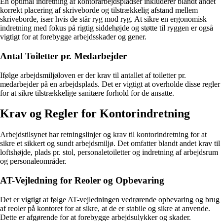
En optimal indretning af kontorarbejdspladser inkluderer blandt andet
korrekt placering af skriveborde og tilstrækkelig afstand mellem
skriveborde, især hvis de står ryg mod ryg. At sikre en ergonomisk
indretning med fokus på rigtig siddehøjde og støtte til ryggen er også
vigtigt for at forebygge arbejdsskader og gener.
Antal Toiletter pr. Medarbejder
Ifølge arbejdsmiljøloven er der krav til antallet af toiletter pr.
medarbejder på en arbejdsplads. Det er vigtigt at overholde disse regler
for at sikre tilstrækkelige sanitære forhold for de ansatte.
Krav og Regler for Kontorindretning
Arbejdstilsynet har retningslinjer og krav til kontorindretning for at
sikre et sikkert og sundt arbejdsmiljø. Det omfatter blandt andet krav til
loftshøjde, plads pr. stol, personaletoiletter og indretning af arbejdsrum
og personaleområder.
AT-Vejledning for Reoler og Opbevaring
Det er vigtigt at følge AT-vejledningen vedrørende opbevaring og brug
af reoler på kontoret for at sikre, at de er stabile og sikre at anvende.
Dette er afgørende for at forebygge arbejdsulykker og skader.