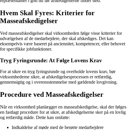
repræsentanter i god tid før afskedigelserne finder sted.
Hvem Skal Fyres: Kriterier for
Masseafskedigelser
Ved masseafskedigelser skal virksomheden følge visse kriterier for
udvælgelsen af de medarbejdere, der skal afskediges. Det kan
eksempelvis være baseret på anciennitet, kompetencer, eller behovet
for specifikke jobfunktioner.
Tryg Fyringsrunde: At Følge Lovens Krav
For at sikre en tryg fyringsrunde og overholde lovens krav, bør
virksomhederne sikre, at afskedigelsesprocessen er retfærdig,
gennemsigtig og i overensstemmelse med gældende lovgivning.
Procedure ved Masseafskedigelser
Når en virksomhed planlægger en masseafskedigelse, skal der følges
en fastlagt procedure for at sikre, at afskedigelserne sker på en lovlig
og retfærdig måde. Dette kan omfatte:
Indkaldelse af møde med de berørte medarbejdere