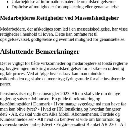
Udarbejdelse af informationsmateriale om afskedigelserne
Drøftelse af muligheder for omplacering eller genansættelse
Medarbejderes Rettigheder ved Masseafskedigelser
Medarbejdere, der afskediges som led i en masseafskedigelse, har visse
rettigheder i henhold til loven. Dette kan omfatte ret til
opsigelsesvarsel, godtgørelse og eventuel mulighed for genansættelse.
Afsluttende Bemærkninger
Det er vigtigt for både virksomheder og medarbejdere at forstå reglerne
og lovgivningen omkring masseafskedigelser for at sikre en ordentlig
og fair proces. Ved at følge lovens krav kan man mindske
usikkerheden og skabe en mere tryg fyringsrunde for alle involverede
parter.
Pensionssatser og Pensionsregler 2023: Alt du skal vide om de nye
regler og satser
•
Jobbørsen: En guide til rekruttering og
børsåbningstider i Danmark
•
Hvor mange sygedage må man have før
man kan blive fyret?
•
Hvad er HK lønsikring og hvordan fungerer
det?
•
Alt, du skal vide om Alka Mobil: Abonnementer, Fordele og
Kundeanmeldelser
•
Alt hvad du behøver at vide om lønforhold og
overenskomster i arbejdslivet
•
Frigørelsesattest Blanket AR 230 – Alt