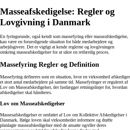
Masseafskedigelse: Regler og
Lovgivning i Danmark
En fyringsrunde, også kendt som massefyring eller masseafskedigelse,
kan være en foruroligende situation for både medarbejdere og
arbejdsgivere. Det er vigtigt at kende reglerne og lovgivningen
omkring masseafskedigelser for at sikre en retfærdig proces.
Massefyring Regler og Definition
Massefyring defineres som en situation, hvor en virksomhed afskediger
et stort antal medarbejdere på samme tid. Massefyringer er reguleret af
Lov om Masseafskedigelser, der fastlægger retningslinjer for, hvordan
afskedigelser skal håndteres.
Lov om Masseafskedigelser
Massesafskedigelser er omfattet af Lov om Kollektive Afskedigelser i
Danmark. Ifølge loven skal virksomheder informere og drøfte
planlagte masseafskedigelser med de ansatte og/eller deres