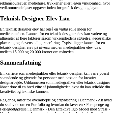
reklamebureauer, mediehuse, trykkerier eller i egen virksomhed, hvor
vedkommende løser opgaver inden for grafisk design og layout.
Teknisk Designer Elev Løn
En teknisk designer elev har også en vigtig rolle inden for
mediebranchen. Lønnen for en teknisk designer elev kan variere og
afhænger af flere faktorer såsom virksomhedens størrelse, geografiske
placering og elevens tidligere erfaring. Typisk ligger lønnen for en
teknisk designer elev på niveau med en mediegrafiker elev, dvs.
mellem 15.000 og 20.000 kroner om måneden.
Sammenfatning
En karriere som mediegrafiker eller teknisk designer kan være yderst
spændende og givende for personer med passion for kreativt
designarbejde. Uddannelsen som mediegrafiker eller teknisk designer
åbner døre til en bred vifte af jobmuligheder, hvor du kan udfolde din
kreativitet og tekniske kunnen.
Regler og satser for overarbejde og afspadsering i Danmark
•
Alt hvad
du skal vide om en Portfolio og hvordan du laver en
•
Feriepenge og
Feriegodtgørelse i Danmark
•
Den Effektive Iglo Model mod Stress
•