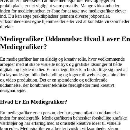
Hvis du er interesseret i at blive mediegrafiker elev og søger en
praktikplads, er det vigtigt at være proaktiv. Mange virksomheder
inden for mediebranchen er åbne for at tage nye mediegrafiker elever
ind. Du kan søge praktikpladser gennem diverse jobportaler,
virksomhedernes egne hjemmesider eller ved at kontakte virksomheder
direkte.
Mediegrafiker Uddannelse: Hvad Laver En
Mediegrafiker?
En mediegrafiker har en alsidig og kreativ rolle, hvor vedkommende
arbejder med at skabe visuelle udtryk og grafiske løsninger til både
digitale og trykte medier. En mediegrafiker kan beskæftige sig med alt
fra layoutdesign, billedbehandling og logoer til webdesign, animation
og video produktion. Det er en spændende og udfordrende
uddannelse, der kombinerer tekniske færdigheder med kreativt
designarbejde.
Hvad Er En Mediegrafiker?
En mediegrafiker er en person, der har gennemført en uddannelse
inden for mediegrafik. Mediegrafikeren behersker forskellige grafiske
værktøjer og har erfaring med at omsætte kreative ideer til visuelle
koncepter. Mediegrafikeren arbejder typisk i virksomheder såsom