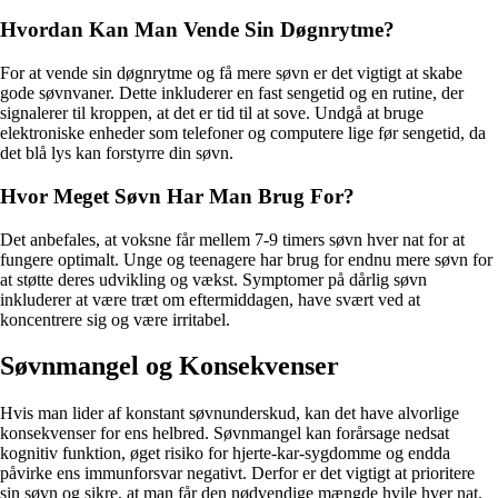
Hvordan Kan Man Vende Sin Døgnrytme?
For at vende sin døgnrytme og få mere søvn er det vigtigt at skabe
gode søvnvaner. Dette inkluderer en fast sengetid og en rutine, der
signalerer til kroppen, at det er tid til at sove. Undgå at bruge
elektroniske enheder som telefoner og computere lige før sengetid, da
det blå lys kan forstyrre din søvn.
Hvor Meget Søvn Har Man Brug For?
Det anbefales, at voksne får mellem 7-9 timers søvn hver nat for at
fungere optimalt. Unge og teenagere har brug for endnu mere søvn for
at støtte deres udvikling og vækst. Symptomer på dårlig søvn
inkluderer at være træt om eftermiddagen, have svært ved at
koncentrere sig og være irritabel.
Søvnmangel og Konsekvenser
Hvis man lider af konstant søvnunderskud, kan det have alvorlige
konsekvenser for ens helbred. Søvnmangel kan forårsage nedsat
kognitiv funktion, øget risiko for hjerte-kar-sygdomme og endda
påvirke ens immunforsvar negativt. Derfor er det vigtigt at prioritere
sin søvn og sikre, at man får den nødvendige mængde hvile hver nat.