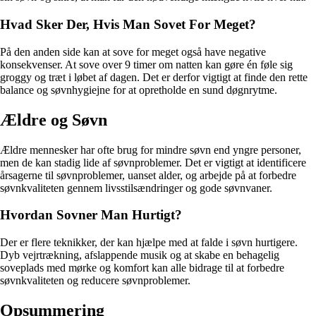
Hvad Sker Der, Hvis Man Sovet For Meget?
På den anden side kan at sove for meget også have negative
konsekvenser. At sove over 9 timer om natten kan gøre én føle sig
groggy og træt i løbet af dagen. Det er derfor vigtigt at finde den rette
balance og søvnhygiejne for at opretholde en sund døgnrytme.
Ældre og Søvn
Ældre mennesker har ofte brug for mindre søvn end yngre personer,
men de kan stadig lide af søvnproblemer. Det er vigtigt at identificere
årsagerne til søvnproblemer, uanset alder, og arbejde på at forbedre
søvnkvaliteten gennem livsstilsændringer og gode søvnvaner.
Hvordan Sovner Man Hurtigt?
Der er flere teknikker, der kan hjælpe med at falde i søvn hurtigere.
Dyb vejrtrækning, afslappende musik og at skabe en behagelig
soveplads med mørke og komfort kan alle bidrage til at forbedre
søvnkvaliteten og reducere søvnproblemer.
Opsummering