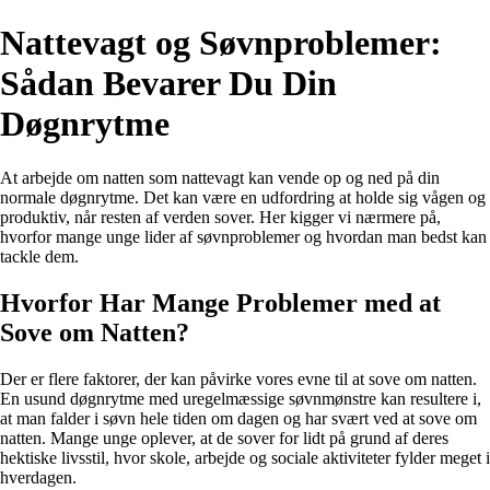
Nattevagt og Søvnproblemer:
Sådan Bevarer Du Din
Døgnrytme
At arbejde om natten som nattevagt kan vende op og ned på din
normale døgnrytme. Det kan være en udfordring at holde sig vågen og
produktiv, når resten af verden sover. Her kigger vi nærmere på,
hvorfor mange unge lider af søvnproblemer og hvordan man bedst kan
tackle dem.
Hvorfor Har Mange Problemer med at
Sove om Natten?
Der er flere faktorer, der kan påvirke vores evne til at sove om natten.
En usund døgnrytme med uregelmæssige søvnmønstre kan resultere i,
at man falder i søvn hele tiden om dagen og har svært ved at sove om
natten. Mange unge oplever, at de sover for lidt på grund af deres
hektiske livsstil, hvor skole, arbejde og sociale aktiviteter fylder meget i
hverdagen.