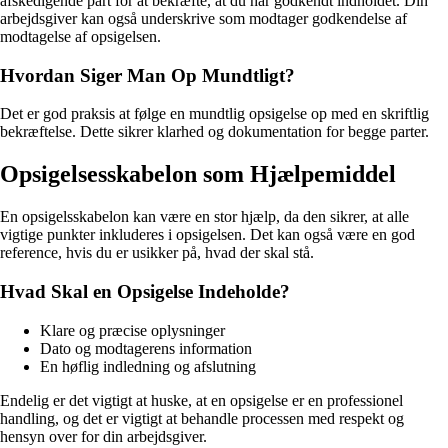
afskedigende part for at bekræfte, at du har godkendt indholdet. Din
arbejdsgiver kan også underskrive som modtager godkendelse af
modtagelse af opsigelsen.
Hvordan Siger Man Op Mundtligt?
Det er god praksis at følge en mundtlig opsigelse op med en skriftlig
bekræftelse. Dette sikrer klarhed og dokumentation for begge parter.
Opsigelsesskabelon som Hjælpemiddel
En opsigelsskabelon kan være en stor hjælp, da den sikrer, at alle
vigtige punkter inkluderes i opsigelsen. Det kan også være en god
reference, hvis du er usikker på, hvad der skal stå.
Hvad Skal en Opsigelse Indeholde?
Klare og præcise oplysninger
Dato og modtagerens information
En høflig indledning og afslutning
Endelig er det vigtigt at huske, at en opsigelse er en professionel
handling, og det er vigtigt at behandle processen med respekt og
hensyn over for din arbejdsgiver.