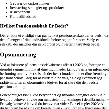
Gebyrer og omkostninger
Investeringsstrategier og -produkter
Risikoappetit
Kundetilfredshed
Hvilket Pensionsselskab Er Bedst?
Der er ikke et ensidigt svar på, hvilket pensionsselskab der er bedst, da
det afhænger af dine individuelle behov og præferencer. Vælg et
selskab, der matcher din risikoprofil og investeringsstrategi bedst.
Opsummering
Ved at fokusere på pensionsselskabernes afkast i 2023 og foretage en
grundig sammenligning af dine muligheder kan du træffe en informeret
beslutning om, hvilket selskab der bedst imødekommer dine fremtidige
pensionsbehov. Sørg for at vurdere dine valg nøje og eventuelt søg
rådgivning fra en økonomisk rådgiver for at sikre dig den bedste
pensionsordning.
Ferieberettiget løn: Hvad betyder det og hvordan beregnes det?
•
Alt
hvad du behøver at vide om mindsteløn og lønninger i detailbranchen
•
Fritvalgskonto: Alt hvad du behøver at vide
•
Barselsregler 2023: Alt
du har brug for at vide om barselsloven
•
Syg i ferien – hvad siger den