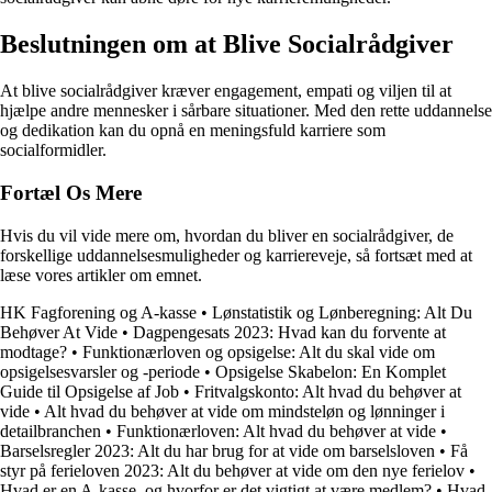
Beslutningen om at Blive Socialrådgiver
At blive socialrådgiver kræver engagement, empati og viljen til at
hjælpe andre mennesker i sårbare situationer. Med den rette uddannelse
og dedikation kan du opnå en meningsfuld karriere som
socialformidler.
Fortæl Os Mere
Hvis du vil vide mere om, hvordan du bliver en socialrådgiver, de
forskellige uddannelsesmuligheder og karriereveje, så fortsæt med at
læse vores artikler om emnet.
HK Fagforening og A-kasse
•
Lønstatistik og Lønberegning: Alt Du
Behøver At Vide
•
Dagpengesats 2023: Hvad kan du forvente at
modtage?
•
Funktionærloven og opsigelse: Alt du skal vide om
opsigelsesvarsler og -periode
•
Opsigelse Skabelon: En Komplet
Guide til Opsigelse af Job
•
Fritvalgskonto: Alt hvad du behøver at
vide
•
Alt hvad du behøver at vide om mindsteløn og lønninger i
detailbranchen
•
Funktionærloven: Alt hvad du behøver at vide
•
Barselsregler 2023: Alt du har brug for at vide om barselsloven
•
Få
styr på ferieloven 2023: Alt du behøver at vide om den nye ferielov
•
Hvad er en A-kasse, og hvorfor er det vigtigt at være medlem?
•
Hvad