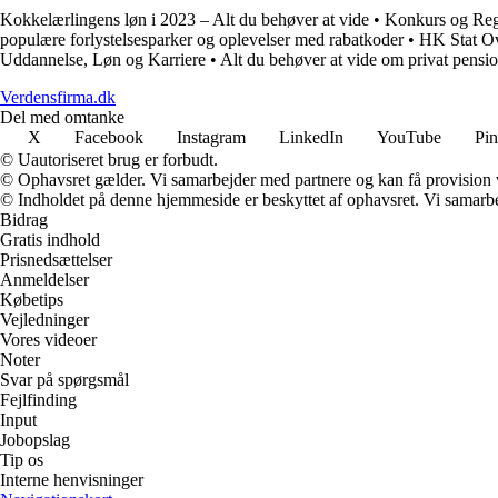
Kokkelærlingens løn i 2023 – Alt du behøver at vide
•
Konkurs og Regl
populære forlystelsesparker og oplevelser med rabatkoder
•
HK Stat Ov
Uddannelse, Løn og Karriere
•
Alt du behøver at vide om privat pensio
Verdensfirma.dk
Del med omtanke
X
Facebook
Instagram
LinkedIn
YouTube
Pin
© Uautoriseret brug er forbudt.
© Ophavsret gælder. Vi samarbejder med partnere og kan få provision
© Indholdet på denne hjemmeside er beskyttet af ophavsret. Vi samarbe
Bidrag
Gratis indhold
Prisnedsættelser
Anmeldelser
Købetips
Vejledninger
Vores videoer
Noter
Svar på spørgsmål
Fejlfinding
Input
Jobopslag
Tip os
Interne henvisninger