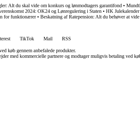
er: Alt du skal vide om konkurs og lønmodtagers garantifond
•
Mundtl
erenskomst 2024: OK24 og Lønregulering i Staten
•
HK Julekalender
n for funktionærer
•
Beskatning af Ratepension: Alt du behøver at vide
terest
TikTok
Mail
RSS
 ved køb gennem anbefalede produkter.
jder med kommercielle partnere og modtager muligvis betaling ved køb.