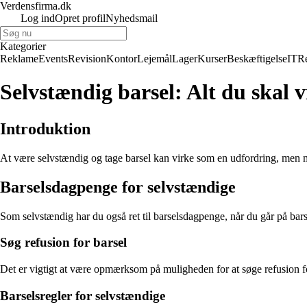
Verdensfirma.dk
Log ind
Opret profil
Nyhedsmail
Kategorier
Reklame
Events
Revision
Kontor
Lejemål
Lager
Kurser
Beskæftigelse
IT
R
Selvstændig barsel: Alt du skal 
Introduktion
At være selvstændig og tage barsel kan virke som en udfordring, men m
Barselsdagpenge for selvstændige
Som selvstændig har du også ret til barselsdagpenge, når du går på bar
Søg refusion for barsel
Det er vigtigt at være opmærksom på muligheden for at søge refusion for
Barselsregler for selvstændige