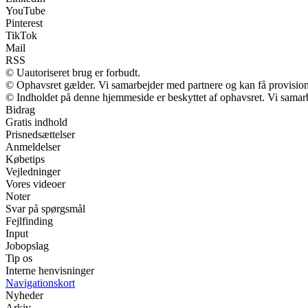
YouTube
Pinterest
TikTok
Mail
RSS
© Uautoriseret brug er forbudt.
© Ophavsret gælder. Vi samarbejder med partnere og kan få provisio
© Indholdet på denne hjemmeside er beskyttet af ophavsret. Vi samar
Bidrag
Gratis indhold
Prisnedsættelser
Anmeldelser
Købetips
Vejledninger
Vores videoer
Noter
Svar på spørgsmål
Fejlfinding
Input
Jobopslag
Tip os
Interne henvisninger
Navigationskort
Nyheder
Arkiv