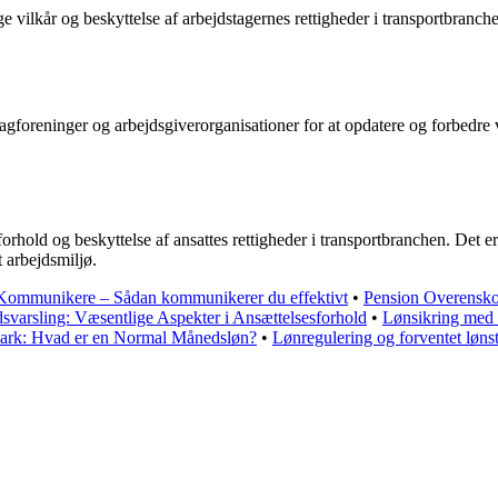
ge vilkår og beskyttelse af arbejdstagernes rettigheder i transportbranch
foreninger og arbejdsgiverorganisationer for at opdatere og forbedre 
rhold og beskyttelse af ansattes rettigheder i transportbranchen. Det e
 arbejdsmiljø.
t Kommunikere – Sådan kommunikerer du effektivt
•
Pension Overensko
dsvarsling: Væsentlige Aspekter i Ansættelsesforhold
•
Lønsikring med 
ark: Hvad er en Normal Månedsløn?
•
Lønregulering og forventet lønst