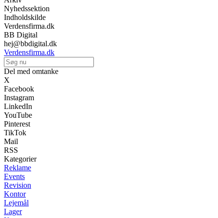
Nyhedssektion
Indholdskilde
Verdensfirma.dk
BB Digital
hej@bbdigital.dk
Verdensfirma.dk
Del med omtanke
X
Facebook
Instagram
LinkedIn
YouTube
Pinterest
TikTok
Mail
RSS
Kategorier
Reklame
Events
Revision
Kontor
Lejemål
Lager