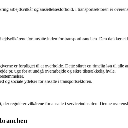
ng arbejdsvilkår og ansættelsesforhold. I transportsektoren er overensko
rbejdsvilkårene for ansatte inden for transportbranchen. Den dækker et b
e er forpligtet til at overholde. Dette sikrer en rimelig løn til alle an
jde pr. uge for at undgå overarbejde og sikre tilstrækkelig hvile.
 bestemmelser.
d og sociale ydelser for ansatte i transportsektoren.
der regulerer vilkårene for ansatte i serviceindustrien. Denne overensk
tbranchen