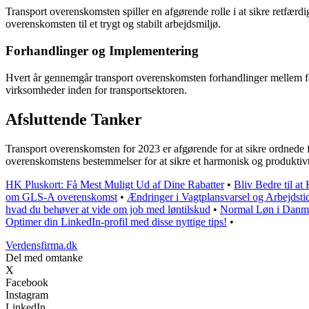
Transport overenskomsten spiller en afgørende rolle i at sikre retfærdi
overenskomsten til et trygt og stabilt arbejdsmiljø.
Forhandlinger og Implementering
Hvert år gennemgår transport overenskomsten forhandlinger mellem fag
virksomheder inden for transportsektoren.
Afsluttende Tanker
Transport overenskomsten for 2023 er afgørende for at sikre ordnede fo
overenskomstens bestemmelser for at sikre et harmonisk og produktivt
HK Pluskort: Få Mest Muligt Ud af Dine Rabatter
•
Bliv Bedre til a
om GLS-A overenskomst
•
Ændringer i Vagtplansvarsel og Arbejdsti
hvad du behøver at vide om job med løntilskud
•
Normal Løn i Danm
Optimer din LinkedIn-profil med disse nyttige tips!
•
Verdensfirma.dk
Del med omtanke
X
Facebook
Instagram
LinkedIn