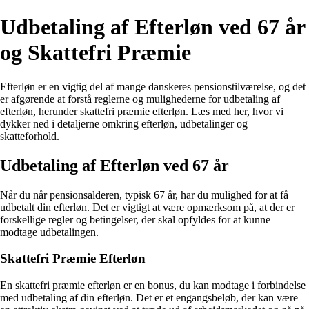
Udbetaling af Efterløn ved 67 år
og Skattefri Præmie
Efterløn er en vigtig del af mange danskeres pensionstilværelse, og det
er afgørende at forstå reglerne og mulighederne for udbetaling af
efterløn, herunder skattefri præmie efterløn. Læs med her, hvor vi
dykker ned i detaljerne omkring efterløn, udbetalinger og
skatteforhold.
Udbetaling af Efterløn ved 67 år
Når du når pensionsalderen, typisk 67 år, har du mulighed for at få
udbetalt din efterløn. Det er vigtigt at være opmærksom på, at der er
forskellige regler og betingelser, der skal opfyldes for at kunne
modtage udbetalingen.
Skattefri Præmie Efterløn
En skattefri præmie efterløn er en bonus, du kan modtage i forbindelse
med udbetaling af din efterløn. Det er et engangsbeløb, der kan være