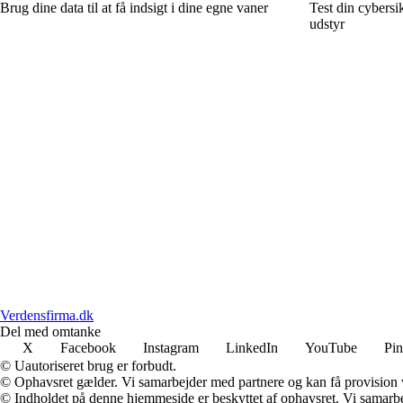
Brug dine data til at få indsigt i dine egne vaner
Test din cybersi
udstyr
Verdensfirma.dk
Del med omtanke
X
Facebook
Instagram
LinkedIn
YouTube
Pin
© Uautoriseret brug er forbudt.
© Ophavsret gælder. Vi samarbejder med partnere og kan få provision
© Indholdet på denne hjemmeside er beskyttet af ophavsret. Vi samarbe