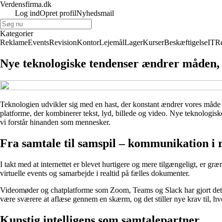
Verdensfirma.dk
Log ind
Opret profil
Nyhedsmail
Kategorier
Reklame
Events
Revision
Kontor
Lejemål
Lager
Kurser
Beskæftigelse
IT
R
Nye teknologiske tendenser ændrer måden,
Teknologien udvikler sig med en hast, der konstant ændrer vores måde at
platforme, der kombinerer tekst, lyd, billede og video. Nye teknologis
vi forstår hinanden som mennesker.
Fra samtale til samspil – kommunikation i r
I takt med at internettet er blevet hurtigere og mere tilgængeligt, er 
virtuelle events og samarbejde i realtid på fælles dokumenter.
Videomøder og chatplatforme som Zoom, Teams og Slack har gjort det 
være sværere at aflæse gennem en skærm, og det stiller nye krav til, hvo
Kunstig intelligens som samtalepartner