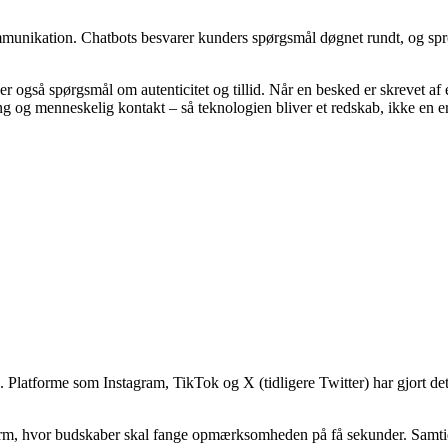
 kommunikation. Chatbots besvarer kunders spørgsmål døgnet rundt, og sp
 også spørgsmål om autenticitet og tillid. Når en besked er skrevet af
g og menneskelig kontakt – så teknologien bliver et redskab, ikke en er
på. Platforme som Instagram, TikTok og X (tidligere Twitter) har gjort 
, hvor budskaber skal fange opmærksomheden på få sekunder. Samtidig h