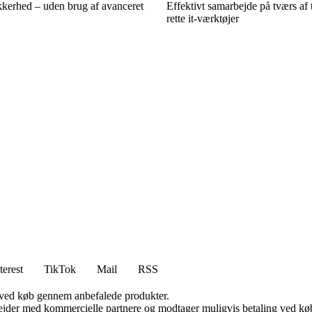
kkerhed – uden brug af avanceret
Effektivt samarbejde på tværs af
rette it‑værktøjer
terest
TikTok
Mail
RSS
 ved køb gennem anbefalede produkter.
jder med kommercielle partnere og modtager muligvis betaling ved køb.