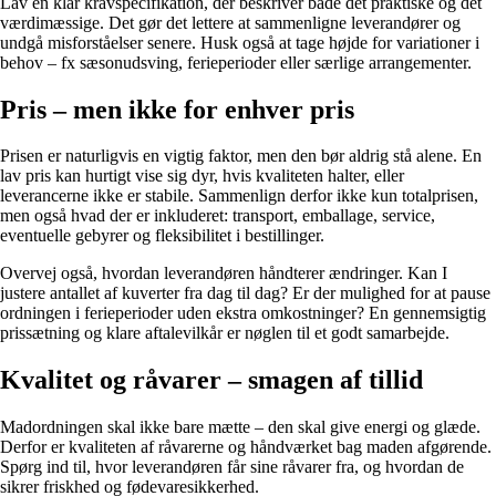
Lav en klar kravspecifikation, der beskriver både det praktiske og det
værdimæssige. Det gør det lettere at sammenligne leverandører og
undgå misforståelser senere. Husk også at tage højde for variationer i
behov – fx sæsonudsving, ferieperioder eller særlige arrangementer.
Pris – men ikke for enhver pris
Prisen er naturligvis en vigtig faktor, men den bør aldrig stå alene. En
lav pris kan hurtigt vise sig dyr, hvis kvaliteten halter, eller
leverancerne ikke er stabile. Sammenlign derfor ikke kun totalprisen,
men også hvad der er inkluderet: transport, emballage, service,
eventuelle gebyrer og fleksibilitet i bestillinger.
Overvej også, hvordan leverandøren håndterer ændringer. Kan I
justere antallet af kuverter fra dag til dag? Er der mulighed for at pause
ordningen i ferieperioder uden ekstra omkostninger? En gennemsigtig
prissætning og klare aftalevilkår er nøglen til et godt samarbejde.
Kvalitet og råvarer – smagen af tillid
Madordningen skal ikke bare mætte – den skal give energi og glæde.
Derfor er kvaliteten af råvarerne og håndværket bag maden afgørende.
Spørg ind til, hvor leverandøren får sine råvarer fra, og hvordan de
sikrer friskhed og fødevaresikkerhed.