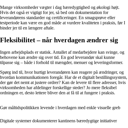
Mange virksomheder vægter i dag bæredygtighed og økologi højt.
Hvis det også er vigtigt for jer, så bed om dokumentation for
leverandørens standarder og certificeringer. En smagsprøve eller
testperiode kan være en god måde at vurdere kvaliteten i praksis, før I
binder jer til en længere aftale.
Fleksibilitet – når hverdagen ændrer sig
Ingen arbejdsplads er statisk. Antallet af medarbejdere kan svinge, og
behovene kan ændre sig over tid. En god leverandør skal kunne
tilpasse sig – både i forhold til mængder, menuer og leveringsformer.
Spørg ind til, hvor hurtigt leverandøren kan reagere på ændringer, og
hvordan kommunikationen foregår. Har de et digitalt bestillingssystem,
der gør det nemt at justere ordrer? Kan de levere til flere adresser, hvis
virksomheden har afdelinger forskellige steder? Jo mere fleksibel
ordningen er, desto lettere bliver den at få til at fungere i praksis.
Gør måltidspolitikken levende i hverdagen med enkle visuelle greb
Digitale systemer dokumenterer kantinens bæredygtige initiativer