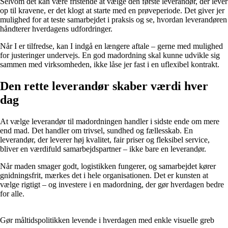
Selvom det kan være fristende at vælge den første leverandør, der lever
op til kravene, er det klogt at starte med en prøveperiode. Det giver jer
mulighed for at teste samarbejdet i praksis og se, hvordan leverandøren
håndterer hverdagens udfordringer.
Når I er tilfredse, kan I indgå en længere aftale – gerne med mulighed
for justeringer undervejs. En god madordning skal kunne udvikle sig
sammen med virksomheden, ikke låse jer fast i en uflexibel kontrakt.
Den rette leverandør skaber værdi hver
dag
At vælge leverandør til madordningen handler i sidste ende om mere
end mad. Det handler om trivsel, sundhed og fællesskab. En
leverandør, der leverer høj kvalitet, fair priser og fleksibel service,
bliver en værdifuld samarbejdspartner – ikke bare en leverandør.
Når maden smager godt, logistikken fungerer, og samarbejdet kører
gnidningsfrit, mærkes det i hele organisationen. Det er kunsten at
vælge rigtigt – og investere i en madordning, der gør hverdagen bedre
for alle.
Gør måltidspolitikken levende i hverdagen med enkle visuelle greb