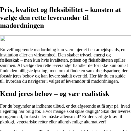
Pris, kvalitet og fleksibilitet – kunsten at
vælge den rette leverandør til
madordningen
En velfungerende madordning kan være hjertet i en arbejdsplads, en
institution eller en virksomhed. Den skaber trivsel, energi og
fællesskab – men kun hvis kvaliteten, prisen og fleksibiliteten spiller
sammen. At vælge den rette leverandør handler derfor ikke kun om at
finde den billigste løsning, men om at finde en samarbejdspartner, der
forstår jeres behov og kan levere stabilt over tid. Her får du en guide
til, hvordan du navigerer i valget af leverandør til madordningen.
Kend jeres behov – og vær realistisk
Før du begynder at indhente tilbud, er det afgørende at få styr på, hvad
I egentlig har brug for. Hvor mange skal spise dagligt? Skal der leveres
morgenmad, frokost eller måske aftensmad? Er der særlige krav til
økologi, vegetariske retter eller allergivenlige alternativer?